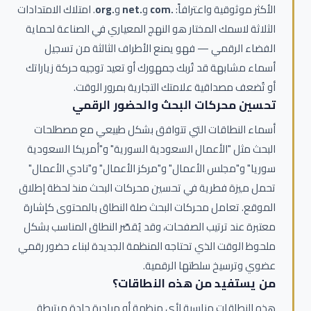
الأكثر موثوقية واعترافاً:
.com
و
.net
و
.org
. امتلاك الامتدادات
الثلاثة لاسمك المختار هو النهج المعياري في الصناعة لحماية
الفضاء الرقمي — فهو يمنع الأطراف الثالثة من تسجيل
أسماء مشابهة قد تُربك جمهورك أو تعيد توجيه حركة زياراتك
أو تُضعف مصداقية علامتك التجارية بمرور الوقت.
تحسين محركات البحث والحضور الرقمي
أسماء النطاقات التي تتوافق بشكل طبيعي مع مصطلحات
البحث مثل "الأعمال السعودية السورية" و"أمريكا السعودية
سوريا" و"مجلس الأعمال" و"مركز الأعمال" و"نادي الأعمال"
تحمل ميزة فطرية في تحسين محركات البحث منذ لحظة إطلاق
الموقع. تعامل محركات البحث صلة النطاق بالمحتوى كإشارة
معتبرة عند ترتيب الصفحات، وقد يُقصّر النطاق المناسب بشكل
ملحوظ الوقت الذي تحتاجه المنظمة الجديدة لبناء حضور رقمي
عضوي وترسيخ سلطتها الرقمية.
من يستفيد من هذه النطاقات؟
هذه النطاقات مناسبة لأي منظمة أو مبادرة جادة مرتبطة