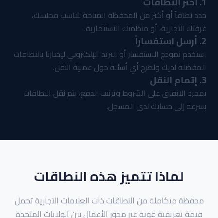
1. اختر النطاقات
حدد نطاقاً أو أكثر من المحفظة المتاحة لتناسب مجلسك،
غرفتك التجارية، أو منظمتك الاستثمارية.
2. أرسل استفساراً
استخدم نموذج الاستفسار أو البريد الإلكتروني لإخبارنا بالنطاقات
المفضلة لديك ولطرح أي أسئلة حول عملية النقل.
3. إتمام النقل
بمجرد الاتفاق على الشروط وترتيب الدفع، يتم نقل النطاقات
بسرعة إلى حسابك لدى المسجل.
لماذا تتميز هذه النطاقات
محفظة متكاملة من النطاقات ذات العلامات التجارية تحمل
قيمة تعريفية قوية عبر محور الأعمال بين الولايات المتحدة