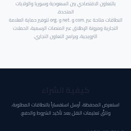
بالتعاون الاقتصادي بين السعودية وسوريا والولايات
المتحدة.
النطاقات متاحة عبر .com و .net و .org لتوفير حماية العلامة
التجارية ومرونة الإطلاق عبر المنصات الرسمية، الحملات
الترويجية، وبرامج التعاون التجاري.
كيفية الشراء
استعرض المحفظة، أرسل استفساراً بالنطاقات المطلوبة،
وتلقَّ تعليمات النقل بعد تأكيد الشروط والدفع.