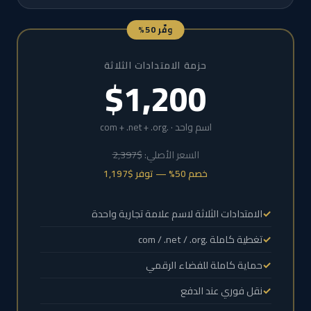
وفّر 50%
حزمة الامتدادات الثلاثة
$1,200
اسم واحد · .com + .net + .org
السعر الأصلي:
$2,397
خصم 50% — توفر $1,197
الامتدادات الثلاثة لاسم علامة تجارية واحدة
تغطية كاملة .com / .net / .org
حماية كاملة للفضاء الرقمي
نقل فوري عند الدفع