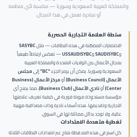
والمملكة العربية السعودية وسوريا — مناسبة لأي منظمة
أو مبادرة تعمل في هذا المجال.
سلطة العلامة التجارية الحصرية
الاختصارات المضمّنة في هذه النطاقات — مثل
SASYBC
و
SAUDISYBC
و
USSAUDISYBC
— تعكس ارتباطاً طبيعياً
بمجال الأعمال بين الولايات المتحدة والمملكة العربية
السعودية وسوريا. يمكن أن يرمز الجزء
"BC"
إلى
مجلس
الأعمال (Business Council)
أو
مركز الأعمال (Business
Center)
أو
نادي الأعمال (Business Club)
، مما يمنح أي
مؤسسة مستحوِذة مرونة فورية في كيفية تعريف علامتها
التجارية وتقديمها. هذه أسماء نادرة وذات مصداقية مهنية
عالية، ولا توجد بدائل مماثلة لها في السوق.
تغطية متعددة الامتدادات
كل اسم في هذه المحفظة متاح عبر امتدادات النطاقات الثلاثة